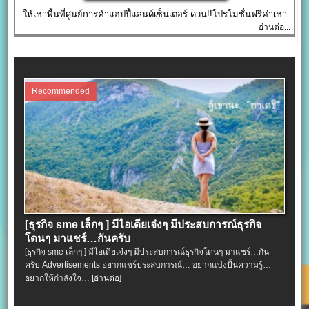
ให้เช่าพื้นที่ศูนย์การค้าแฮปปี้แลนด์เซ็นเตอร์ ด่วน!!โปรโมชั่นฟรีค่าเช่า
อ่านต่อ...
Recommended
[ธุรกิจ sme เล็กๆ ] มีไอเดียเจ๋งๆ มีประสบการณ์ธุรกิจ
โดนๆ มาแชร์…กันครับ
[ธุรกิจ sme เล็กๆ ] มีไอเดียเจ๋งๆ มีประสบการณ์ธุรกิจโดนๆ มาแชร์…กัน
ครับ Advertisements อยากแชร์ประสบการณ์… อยากแบ่งปั้นความรู้…
อยากให้กำลังใจ…
[อ่านต่อ]