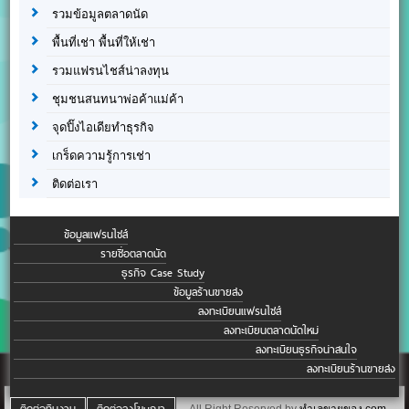
รวมข้อมูลตลาดนัด
พื้นที่เช่า พื้นที่ให้เช่า
รวมแฟรนไชส์น่าลงทุน
ชุมชนสนทนาพ่อค้าแม่ค้า
จุดปิ๊งไอเดียทำธุรกิจ
เกร็ดความรู้การเช่า
ติดต่อเรา
ข้อมูลแฟรนไชส์
รายชื่อตลาดนัด
ธุรกิจ Case Study
ข้อมูลร้านขายส่ง
ลงทะเบียนแฟรนไชส์
ลงทะเบียนตลาดนัดใหม่
ลงทะเบียนธุรกิจน่าสนใจ
ลงทะเบียนร้านขายส่ง
ติดต่อทีมงาน
ติดต่อลงโฆษณา
All Right Reserved by
ทำเลขายของ.com