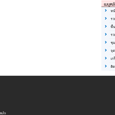
เมนูหล
หน
รว
พื้
รว
ชุ
จุด
เก
ติด
าสนใจ