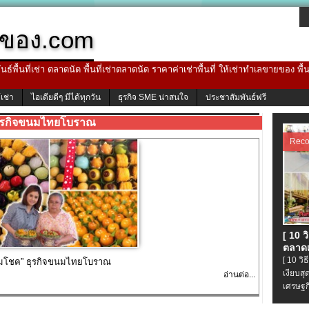
ของ.com
ธ์พื้นที่เช่า ตลาดนัด พื้นที่เช่าตลาดนัด ราคาค่าเช่าพื้นที่ ให้เช่าทำเลขายของ พื
้เช่า
ไอเดียดีๆ มีได้ทุกวัน
ธุรกิจ SME น่าสนใจ
ประชาสัมพันธ์ฟรี
ุรกิจขนมไทยโบราณ
Rec
[ 10 
ตลาดเ
[ 10 ว
ยรวมโชค” ธุรกิจขนมไทยโบราณ
เงียบส
อ่านต่อ...
เศรษฐก