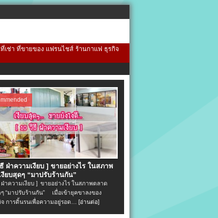
้นที่เช่า ที่ขายของ แฟรนไชส์ ร้านกาแฟ ธุรกิจ
ommended
วิธี ฝ่าความเงียบ ] ขายอย่างไร ในสภาพ
งียบสุดๆ “มาปรับร้านกัน”
ิธี ฝ่าความเงียบ ] ขายอย่างไร ในสภาพตลาด
ุดๆ “มาปรับร้านกัน” เมื่อเข้ายุคขาลงของ
ิจ การดิ้นรนเพื่อความอยู่รอด…
[อ่านต่อ]