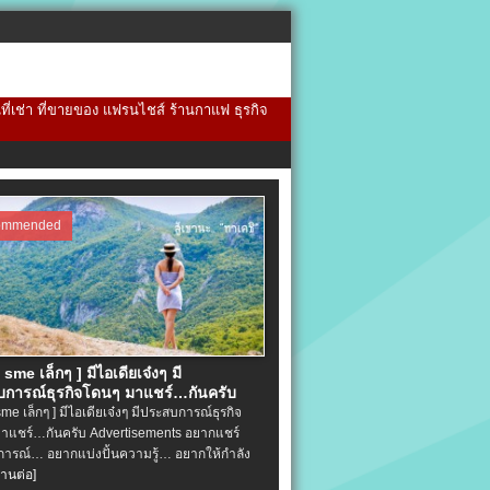
้นที่เช่า ที่ขายของ แฟรนไชส์ ร้านกาแฟ ธุรกิจ
ommended
จ sme เล็กๆ ] มีไอเดียเจ๋งๆ มี
การณ์ธุรกิจโดนๆ มาแชร์…กันครับ
 sme เล็กๆ ] มีไอเดียเจ๋งๆ มีประสบการณ์ธุรกิจ
าแชร์…กันครับ Advertisements อยากแชร์
ารณ์… อยากแบ่งปั้นความรู้… อยากให้กำลัง
่านต่อ]