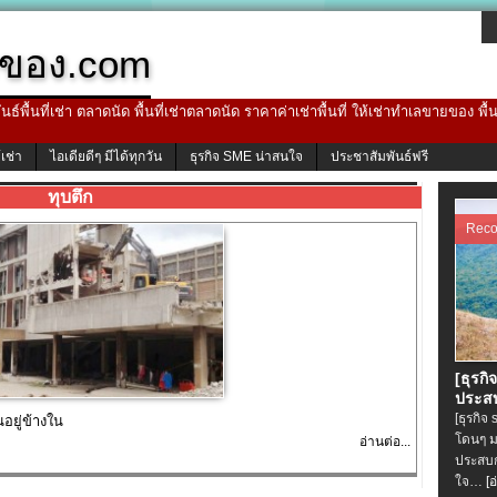
ของ.com
ธ์พื้นที่เช่า ตลาดนัด พื้นที่เช่าตลาดนัด ราคาค่าเช่าพื้นที่ ให้เช่าทำเลขายของ พื
้เช่า
ไอเดียดีๆ มีได้ทุกวัน
ธุรกิจ SME น่าสนใจ
ประชาสัมพันธ์ฟรี
ทุบตึก
Rec
[ธุรกิ
ประสบ
[ธุรกิจ
นอยู่ข้างใน
โดนๆ ม
อ่านต่อ...
ประสบก
ใจ…
[อ