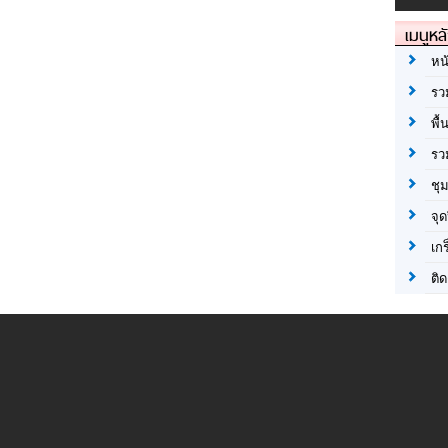
เมนูหล
หน
รว
พื้
รว
ชุ
จุด
เก
ติด