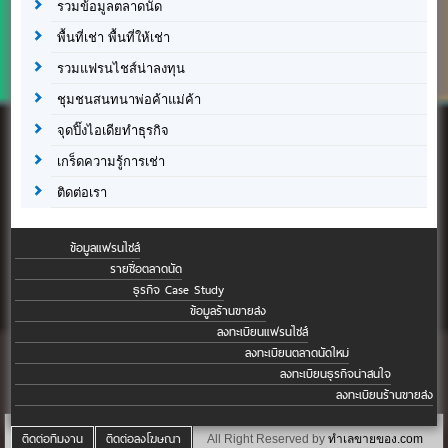
รวมข้อมูลตลาดนัด
พื้นที่เช่า พื้นที่ให้เช่า
รวมแฟรนไชส์น่าลงทุน
ชุมชนสนทนาพ่อค้าแม่ค้า
จุดปิ๊งไอเดียทำธุรกิจ
เกร็ดความรู้การเช่า
ติดต่อเรา
ข้อมูลแฟรนไชส์
รายชื่อตลาดนัด
ธุรกิจ Case Study
ข้อมูลร้านขายส่ง
ลงทะเบียนแฟรนไชส์
ลงทะเบียนตลาดนัดใหม่
ลงทะเบียนธุรกิจน่าสนใจ
ลงทะเบียนร้านขายส่ง
ติดต่อทีมงาน
ติดต่อลงโฆษณา
All Right Reserved by
ทำเลขายของ.com