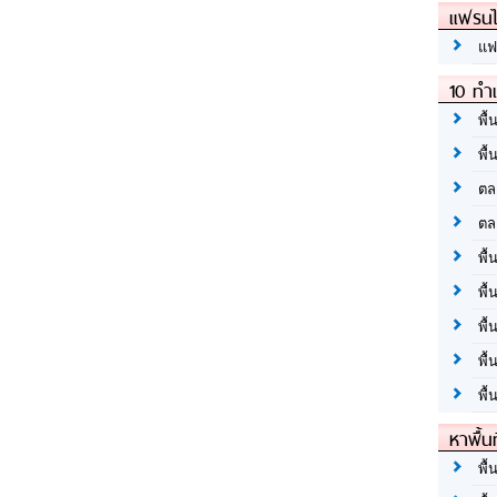
แฟรนไ
แฟ
10 ทำเ
พื้
พื้
ตล
ตล
พื้
พื้
พื้
พื้
พื้
หาพื้น
พื้