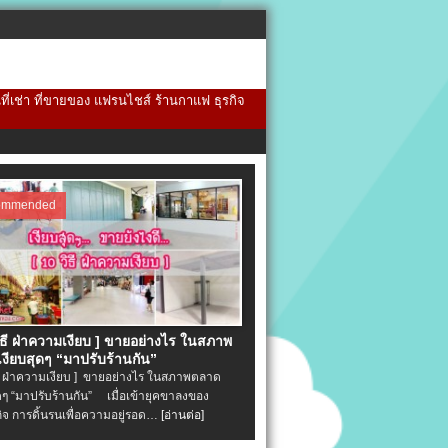
้นที่เช่า ที่ขายของ แฟรนไชส์ ร้านกาแฟ ธุรกิจ
ommended
วิธี ฝ่าความเงียบ ] ขายอย่างไร ในสภาพ
งียบสุดๆ “มาปรับร้านกัน”
ิธี ฝ่าความเงียบ ] ขายอย่างไร ในสภาพตลาด
ุดๆ “มาปรับร้านกัน” เมื่อเข้ายุคขาลงของ
ิจ การดิ้นรนเพื่อความอยู่รอด…
[อ่านต่อ]