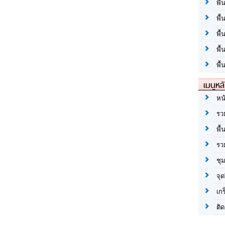
พื้
พื้
พื
พื
พื้
เมนูหล
หน
รว
พื้
รว
ชุ
จุด
เก
ติด