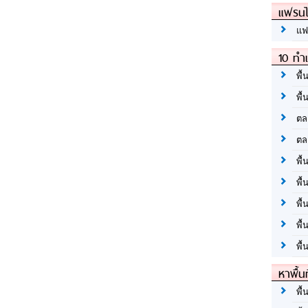
แฟรนไ
แฟ
10 ทำเ
พื้
พื้
ตล
ตล
พื้
พื้
พื้
พื้
พื้
หาพื้น
พื้