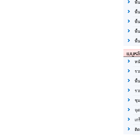
พื้
พื้
พื
พื
พื้
เมนูหล
หน
รว
พื้
รว
ชุ
จุด
เก
ติด