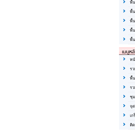
พื้
พื้
พื
พื
พื้
เมนูหล
หน
รว
พื้
รว
ชุ
จุด
เก
ติด