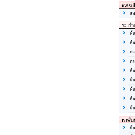
แฟรนไ
แฟ
10 ทำเ
พื้
พื้
ตล
ตล
พื้
พื้
พื้
พื้
พื้
หาพื้น
พื้