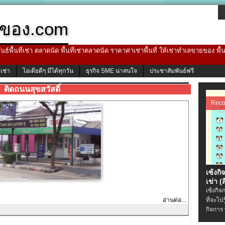
ของ.com
ธ์พื้นที่เช่า ตลาดนัด พื้นที่เช่าตลาดนัด ราคาค่าเช่าพื้นที่ ให้เช่าทำเลขายของ พื
้เช่า
ไอเดียดีๆ มีได้ทุกวัน
ธุรกิจ SME น่าสนใจ
ประชาสัมพันธ์ฟรี
ติดถนนสุขสวัสดิ์
Rec
เซ้งกิ
เข่า (ส
เซ้งกิจ
อ่านต่อ...
ที่จะไป
กิจการ 