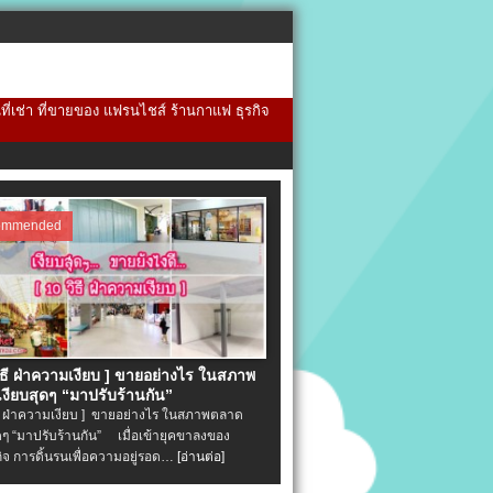
้นที่เช่า ที่ขายของ แฟรนไชส์ ร้านกาแฟ ธุรกิจ
ommended
วิธี ฝ่าความเงียบ ] ขายอย่างไร ในสภาพ
งียบสุดๆ “มาปรับร้านกัน”
ิธี ฝ่าความเงียบ ] ขายอย่างไร ในสภาพตลาด
ุดๆ “มาปรับร้านกัน” เมื่อเข้ายุคขาลงของ
ิจ การดิ้นรนเพื่อความอยู่รอด…
[อ่านต่อ]