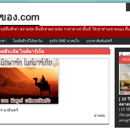
ของ.com
ธ์พื้นที่เช่า ตลาดนัด พื้นที่เช่าตลาดนัด ราคาค่าเช่าพื้นที่ ให้เช่าทำเลขายของ พื
้เช่า
ไอเดียดีๆ มีได้ทุกวัน
ธุรกิจ SME น่าสนใจ
ประชาสัมพันธ์ฟรี
ดพีระมิด ไนท์มาร์เก็ต
Rec
[ 10 
ตลาดเ
[ 10 ว
ร-นวมินทร์
เงียบส
อ่านต่อ...
เศรษฐก