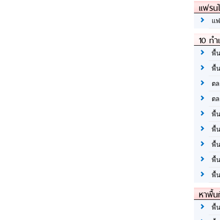
แฟรนไ
แฟ
10 ทำเ
พื้
พื้
ตล
ตล
พื้
พื้
พื้
พื้
พื้
หาพื้น
พื้