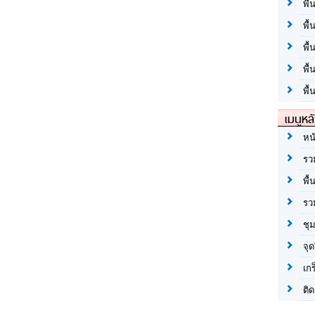
พื้
พื้
พื
พื
พื้
เมนูหล
หน
รว
พื้
รว
ชุ
จุด
เก
ติด