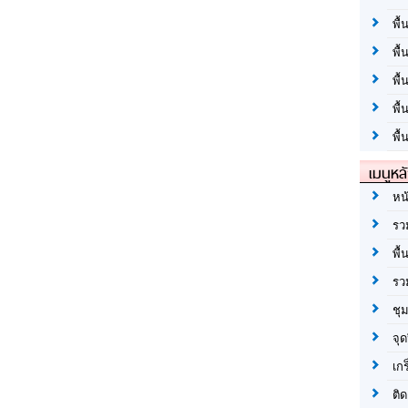
พื้
พื้
พื
พื
พื้
เมนูหล
หน
รว
พื้
รว
ชุ
จุด
เก
ติด