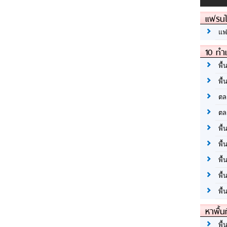
แฟรนไ
แฟ
10 ทำเ
พื้
พื้
ตล
ตล
พื้
พื้
พื้
พื้
พื้
หาพื้น
พื้