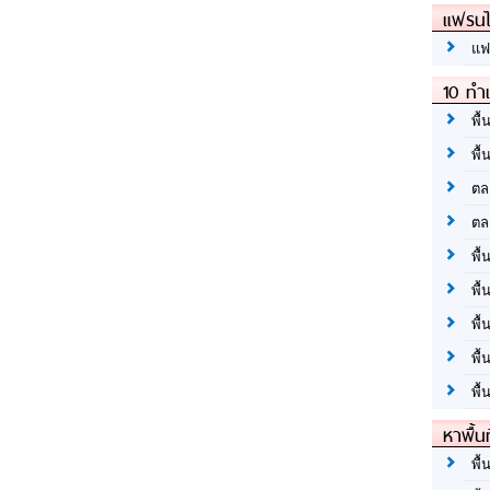
แฟรนไ
แฟ
10 ทำเ
พื้
พื้
ตล
ตล
พื้
พื้
พื้
พื้
พื้
หาพื้น
พื้