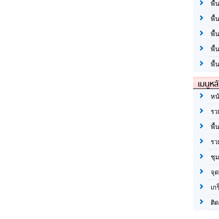
พื้
พื้
พื
พื
พื้
เมนูหล
หน
รว
พื้
รว
ชุ
จุด
เก
ติด