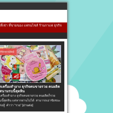
้นที่เช่า ที่ขายของ แฟรนไชส์ ร้านกาแฟ ธุรกิจ
ommended
ิตเครื่องสําอาง ธุรกิจคนขายรวย คนผลิต
 สนามรบนี้สุดหิน
ตเครื่องสําอาง ธุรกิจคนขายรวย คนผลิตก็รวย
นี้สุดหิน แต่หากผ่านไปได้ สามารถเอาชัยชนะ
่ต่อสู้ คำว่า “รวย”
[อ่านต่อ]