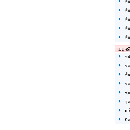
พื้
พื้
พื
พื
พื้
เมนูหล
หน
รว
พื้
รว
ชุ
จุด
เก
ติด