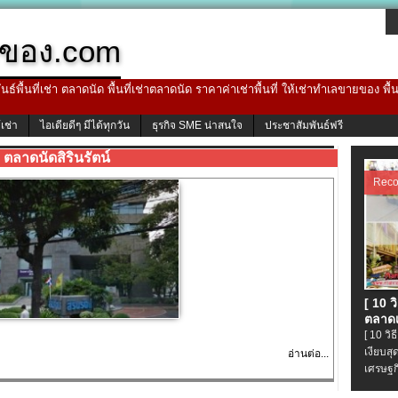
ของ.com
ธ์พื้นที่เช่า ตลาดนัด พื้นที่เช่าตลาดนัด ราคาค่าเช่าพื้นที่ ให้เช่าทำเลขายของ พื
้เช่า
ไอเดียดีๆ มีได้ทุกวัน
ธุรกิจ SME น่าสนใจ
ประชาสัมพันธ์ฟรี
ตลาดนัดสิรินรัตน์
Rec
[ 10 
ตลาดเ
[ 10 ว
เงียบส
อ่านต่อ...
เศรษฐก