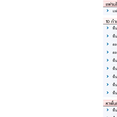
แฟรนไ
แฟ
10 ทำเ
พื้
พื้
ตล
ตล
พื้
พื้
พื้
พื้
พื้
หาพื้น
พื้