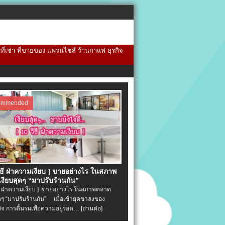
้นที่เช่า ที่ขายของ แฟรนไชส์ ร้านกาแฟ ธุรกิจ
ommended
วิธี ฝ่าความเงียบ ] ขายอย่างไร ในสภาพ
งียบสุดๆ “มาปรับร้านกัน”
ิธี ฝ่าความเงียบ ] ขายอย่างไร ในสภาพตลาด
ุดๆ “มาปรับร้านกัน” เมื่อเข้ายุคขาลงของ
ิจ การดิ้นรนเพื่อความอยู่รอด…
[อ่านต่อ]