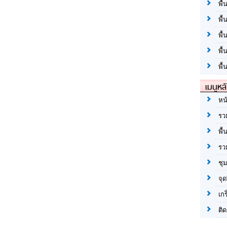
พื้
พื้
พื
พื
พื้
เมนูหล
หน
รว
พื้
รว
ชุ
จุด
เก
ติด