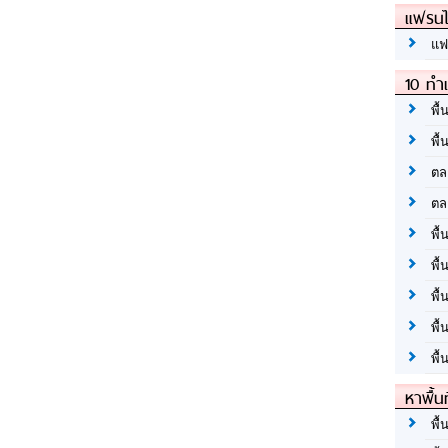
แฟรนไ
แฟ
10 ทำเ
พื้
พื้
ตล
ตล
พื้
พื้
พื้
พื้
พื้
หาพื้น
พื้