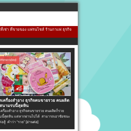
้นที่เช่า ที่ขายของ แฟรนไชส์ ร้านกาแฟ ธุรกิจ
ommended
ิตเครื่องสําอาง ธุรกิจคนขายรวย คนผลิต
 สนามรบนี้สุดหิน
ตเครื่องสําอาง ธุรกิจคนขายรวย คนผลิตก็รวย
นี้สุดหิน แต่หากผ่านไปได้ สามารถเอาชัยชนะ
่ต่อสู้ คำว่า “รวย”
[อ่านต่อ]