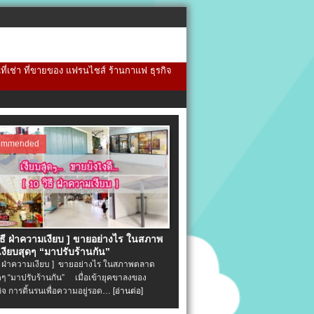
้นที่เช่า ที่ขายของ แฟรนไชส์ ร้านกาแฟ ธุรกิจ
ommended
วิธี ฝ่าความเงียบ ] ขายอย่างไร ในสภาพ
งียบสุดๆ “มาปรับร้านกัน”
ิธี ฝ่าความเงียบ ] ขายอย่างไร ในสภาพตลาด
ุดๆ “มาปรับร้านกัน” เมื่อเข้ายุคขาลงของ
ิจ การดิ้นรนเพื่อความอยู่รอด…
[อ่านต่อ]