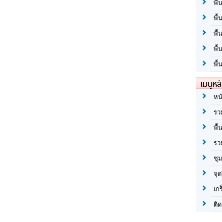
พื้
พื้
พื
พื
พื้
เมนูหล
หน
รว
พื้
รว
ชุ
จุด
เก
ติด