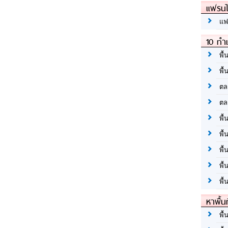
แฟรนไ
แฟ
10 ทำเ
พื้
พื้
ตล
ตล
พื้
พื้
พื้
พื้
พื้
หาพื้น
พื้