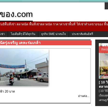
ของ.com
ธ์พื้นที่เช่า ตลาดนัด พื้นที่เช่าตลาดนัด ราคาค่าเช่าพื้นที่ ให้เช่าทำเลขายของ พื
้เช่า
ไอเดียดีๆ มีได้ทุกวัน
ธุรกิจ SME น่าสนใจ
ประชาสัมพันธ์ฟรี
ัดรุ่งเจริญ เคหะร่มเกล้า
Rec
[ 10 
ตลาดเ
[ 10 ว
ฟฟ้า 20 บาท
เงียบส
อ่านต่อ...
เศรษฐก