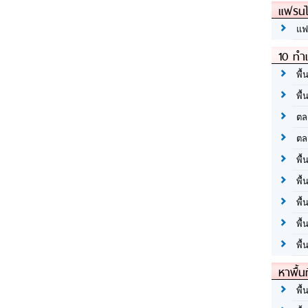
แฟรนไ
แฟ
10 ทำเ
พื้
พื้
ตล
ตล
พื้
พื้
พื้
พื้
พื้
หาพื้น
พื้