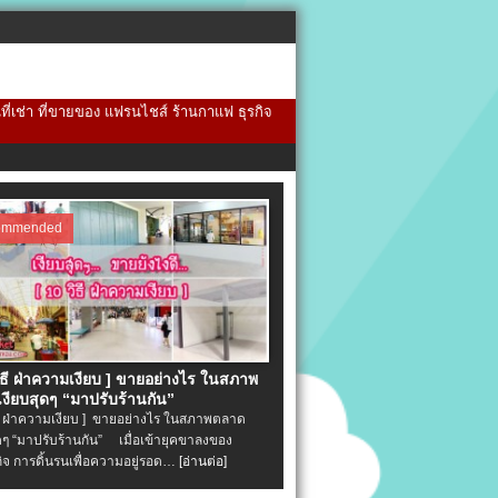
้นที่เช่า ที่ขายของ แฟรนไชส์ ร้านกาแฟ ธุรกิจ
ommended
วิธี ฝ่าความเงียบ ] ขายอย่างไร ในสภาพ
งียบสุดๆ “มาปรับร้านกัน”
ิธี ฝ่าความเงียบ ] ขายอย่างไร ในสภาพตลาด
ุดๆ “มาปรับร้านกัน” เมื่อเข้ายุคขาลงของ
ิจ การดิ้นรนเพื่อความอยู่รอด…
[อ่านต่อ]