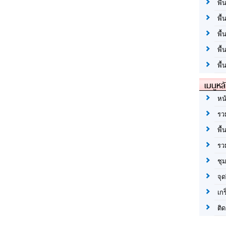
พื้
พื้
พื
พื
พื้
เมนูหล
หน
รว
พื้
รว
ชุ
จุด
เก
ติด