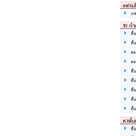
แฟรนไ
แฟ
10 ทำเ
พื้
พื้
ตล
ตล
พื้
พื้
พื้
พื้
พื้
หาพื้น
พื้