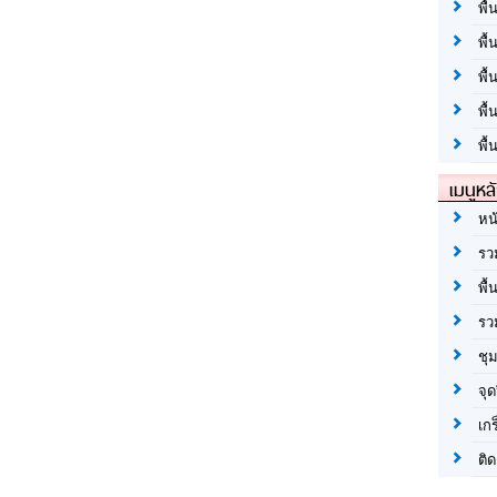
พื้
พื้
พื
พื
พื้
เมนูหล
หน
รว
พื้
รว
ชุ
จุด
เก
ติด