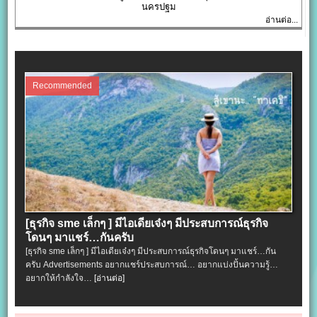
นครปฐม
อ่านต่อ...
Recommended
[ธุรกิจ sme เล็กๆ ] มีไอเดียเจ๋งๆ มีประสบการณ์ธุรกิจ
โดนๆ มาแชร์…กันครับ
[ธุรกิจ sme เล็กๆ ] มีไอเดียเจ๋งๆ มีประสบการณ์ธุรกิจโดนๆ มาแชร์…กัน
ครับ Advertisements อยากแชร์ประสบการณ์… อยากแบ่งปั้นความรู้…
อยากให้กำลังใจ…
[อ่านต่อ]