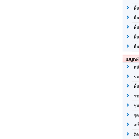
พื้
พื้
พื
พื
พื้
เมนูหล
หน
รว
พื้
รว
ชุ
จุด
เก
ติด