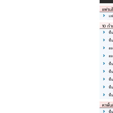
แฟรนไ
แฟ
10 ทำเ
พื้
พื้
ตล
ตล
พื้
พื้
พื้
พื้
พื้
หาพื้น
พื้