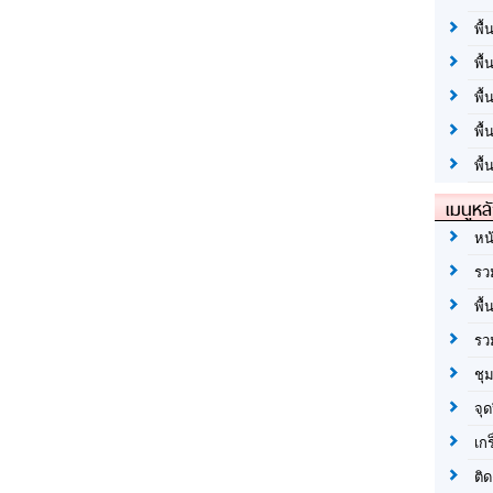
พื้
พื้
พื
พื
พื้
เมนูหล
หน
รว
พื้
รว
ชุ
จุด
เก
ติด