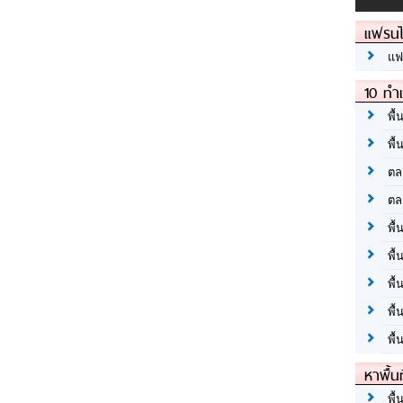
แฟรนไ
แฟ
10 ทำเ
พื้
พื้
ตล
ตล
พื้
พื้
พื้
พื้
พื้
หาพื้น
พื้