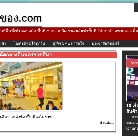
ของ.com
ธ์พื้นที่เช่า ตลาดนัด พื้นที่เช่าตลาดนัด ราคาค่าเช่าพื้นที่ ให้เช่าทำเลขายของ พื
้เช่า
ไอเดียดีๆ มีได้ทุกวัน
ธุรกิจ SME น่าสนใจ
ประชาสัมพันธ์ฟรี
นัดกลางคืนนครราชสีมา
Rec
10 เรื
สินค้า
ีมา แหล่งช้องปิ้งเมืองโคราช
การเช่
อ่านต่อ...
ของคนท
[อ่านต่