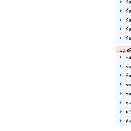
พื้
พื้
พื
พื
พื้
เมนูหล
หน
รว
พื้
รว
ชุ
จุด
เก
ติด