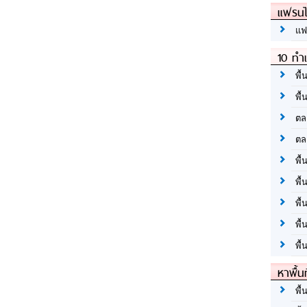
แฟรนไ
แฟ
10 ทำเ
พื้
พื้
ตล
ตล
พื้
พื้
พื้
พื้
พื้
หาพื้น
พื้