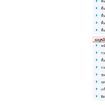
พื้
พื้
พื
พื
พื้
เมนูหล
หน
รว
พื้
รว
ชุ
จุด
เก
ติด