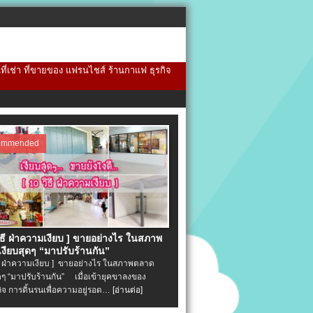
้นที่เช่า ที่ขายของ แฟรนไชส์ ร้านกาแฟ ธุรกิจ
ommended
วิธี ฝ่าความเงียบ ] ขายอย่างไร ในสภาพ
งียบสุดๆ “มาปรับร้านกัน”
ิธี ฝ่าความเงียบ ] ขายอย่างไร ในสภาพตลาด
ุดๆ “มาปรับร้านกัน” เมื่อเข้ายุคขาลงของ
ิจ การดิ้นรนเพื่อความอยู่รอด…
[อ่านต่อ]