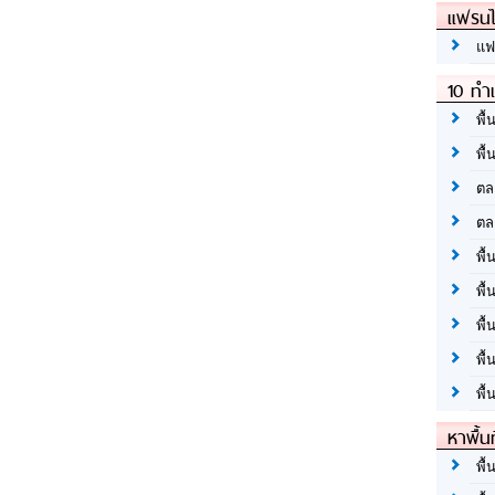
แฟรนไ
แฟ
10 ทำเ
พื้
พื้
ตล
ตล
พื้
พื้
พื้
พื้
พื้
หาพื้น
พื้