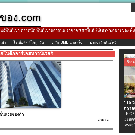
ของ.com
ธ์พื้นที่เช่า ตลาดนัด พื้นที่เช่าตลาดนัด ราคาค่าเช่าพื้นที่ ให้เช่าทำเลขายของ พื
้เช่า
ไอเดียดีๆ มีได้ทุกวัน
ธุรกิจ SME น่าสนใจ
ประชาสัมพันธ์ฟรี
กในตึกอาร์เอสทาวน์เวอร์
Rec
[ 10 
ตลาดเ
[ 10 ว
 ชั้นลอยของตึก
เงียบส
อ่านต่อ...
เศรษฐก