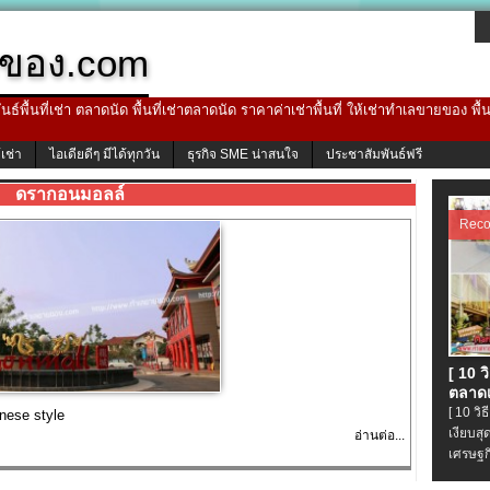
ของ.com
ธ์พื้นที่เช่า ตลาดนัด พื้นที่เช่าตลาดนัด ราคาค่าเช่าพื้นที่ ให้เช่าทำเลขายของ พื
้เช่า
ไอเดียดีๆ มีได้ทุกวัน
ธุรกิจ SME น่าสนใจ
ประชาสัมพันธ์ฟรี
ดรากอนมอลล์
Rec
[ 10 
ตลาดเ
[ 10 ว
nese style
เงียบส
อ่านต่อ...
เศรษฐก