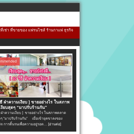
้นที่เช่า ที่ขายของ แฟรนไชส์ ร้านกาแฟ ธุรกิจ
ommended
วิธี ฝ่าความเงียบ ] ขายอย่างไร ในสภาพ
งียบสุดๆ “มาปรับร้านกัน”
ิธี ฝ่าความเงียบ ] ขายอย่างไร ในสภาพตลาด
ุดๆ “มาปรับร้านกัน” เมื่อเข้ายุคขาลงของ
ิจ การดิ้นรนเพื่อความอยู่รอด…
[อ่านต่อ]