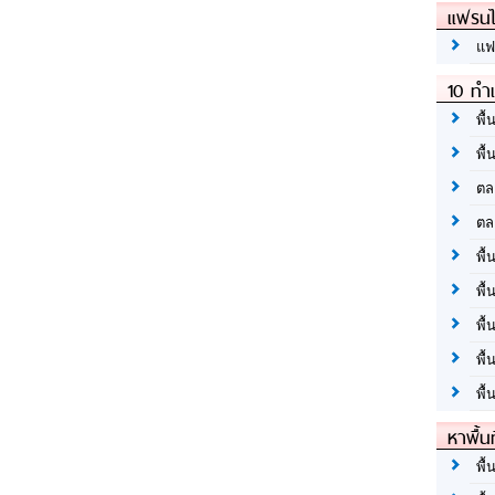
แฟรนไ
แฟ
10 ทำเ
พื้
พื้
ตล
ตล
พื้
พื้
พื้
พื้
พื้
หาพื้น
พื้