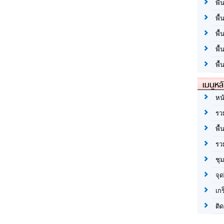
พื้
พื้
พื
พื
พื้
เมนูหล
หน
รว
พื้
รว
ชุ
จุด
เก
ติด