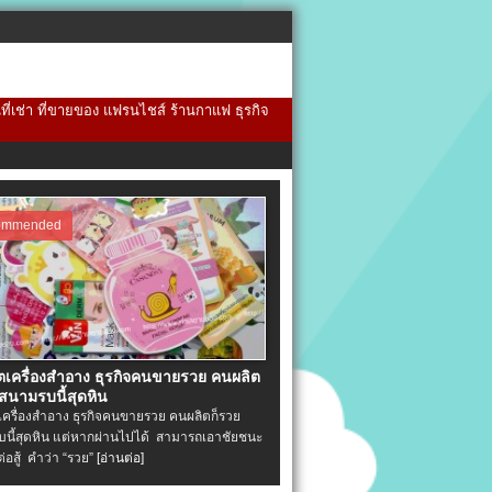
้นที่เช่า ที่ขายของ แฟรนไชส์ ร้านกาแฟ ธุรกิจ
ommended
ิตเครื่องสําอาง ธุรกิจคนขายรวย คนผลิต
 สนามรบนี้สุดหิน
ตเครื่องสําอาง ธุรกิจคนขายรวย คนผลิตก็รวย
นี้สุดหิน แต่หากผ่านไปได้ สามารถเอาชัยชนะ
่ต่อสู้ คำว่า “รวย”
[อ่านต่อ]