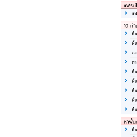
แฟรนไ
แฟ
10 ทำเ
พื้
พื้
ตล
ตล
พื้
พื้
พื้
พื้
พื้
หาพื้น
พื้