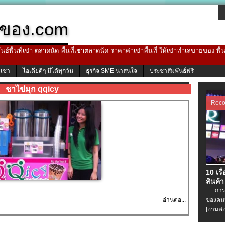
ของ.com
ธ์พื้นที่เช่า ตลาดนัด พื้นที่เช่าตลาดนัด ราคาค่าเช่าพื้นที่ ให้เช่าทำเลขายของ พื
้เช่า
ไอเดียดีๆ มีได้ทุกวัน
ธุรกิจ SME น่าสนใจ
ประชาสัมพันธ์ฟรี
ชาไข่มุก qqicy
Rec
10 เรื
สินค้า
การเช่
อ่านต่อ...
ของคนท
[อ่านต่