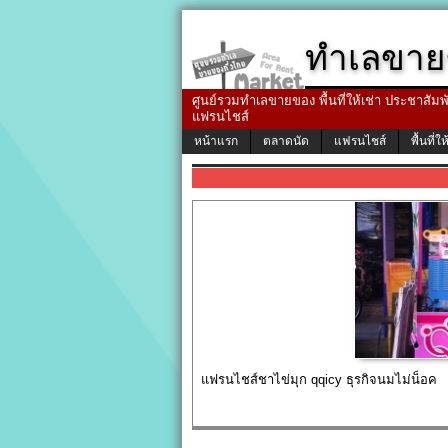
ทำเลขาย
ศูนย์รวมทำเลขายของ พื้นที่ให้เช่า ประชาสัมพัน
แฟรนไชส์
หน้าแรก
ตลาดนัด
แฟรนไชส์
พื้นที่ให
แฟรนไชส์ชาไข่มุก qqicy ธุรกิจนมไม่น็อค