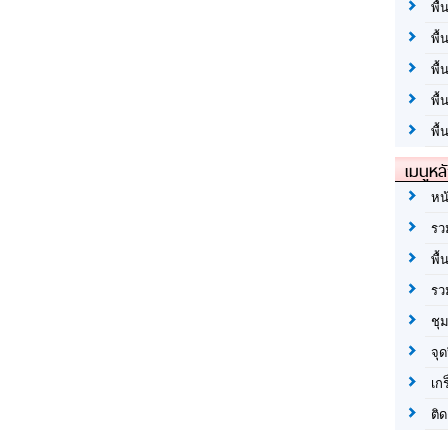
พื้
พื้
พื
พื
พื้
เมนูหล
หน
รว
พื้
รว
ชุ
จุด
เก
ติด