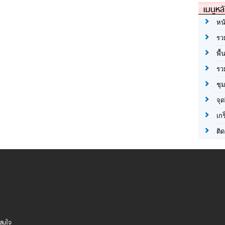
เมนูหล
หน
รว
พื้
รว
ชุ
จุด
เก
ติด
าสนใจ