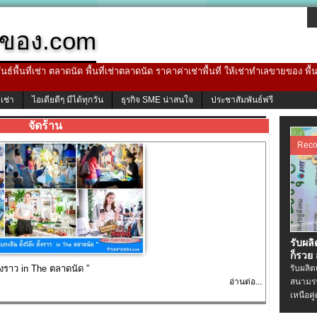
ของ.com
ธ์พื้นที่เช่า ตลาดนัด พื้นที่เช่าตลาดนัด ราคาค่าเช่าพื้นที่ ให้เช่าทำเลขายของ พื
้เช่า
ไอเดียดีๆ มีได้ทุกวัน
ธุรกิจ SME น่าสนใจ
ประชาสัมพันธ์ฟรี
จัดร้าน
Rec
รับผล
ก็รวย
ั้งราว in The ตลาดนัด ”
รับผลิ
อ่านต่อ...
สนามรบ
เหนือคู