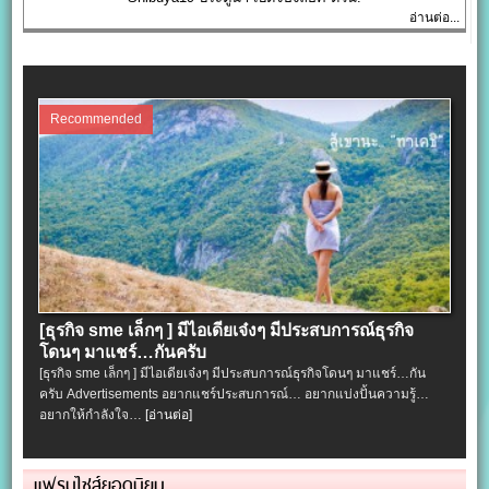
อ่านต่อ...
Recommended
[ธุรกิจ sme เล็กๆ ] มีไอเดียเจ๋งๆ มีประสบการณ์ธุรกิจ
โดนๆ มาแชร์…กันครับ
[ธุรกิจ sme เล็กๆ ] มีไอเดียเจ๋งๆ มีประสบการณ์ธุรกิจโดนๆ มาแชร์…กัน
ครับ Advertisements อยากแชร์ประสบการณ์… อยากแบ่งปั้นความรู้…
อยากให้กำลังใจ…
[อ่านต่อ]
แฟรนไชส์ยอดนิยม