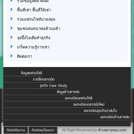
รวมข้อมูลตลาดนัด
พื้นที่เช่า พื้นที่ให้เช่า
รวมแฟรนไชส์น่าลงทุน
ชุมชนสนทนาพ่อค้าแม่ค้า
จุดปิ๊งไอเดียทำธุรกิจ
เกร็ดความรู้การเช่า
ติดต่อเรา
ข้อมูลแฟรนไชส์
รายชื่อตลาดนัด
ธุรกิจ Case Study
ข้อมูลร้านขายส่ง
ลงทะเบียนแฟรนไชส์
ลงทะเบียนตลาดนัดใหม่
ลงทะเบียนธุรกิจน่าสนใจ
ลงทะเบียนร้านขายส่ง
ติดต่อทีมงาน
ติดต่อลงโฆษณา
All Right Reserved by
ทำเลขายของ.com