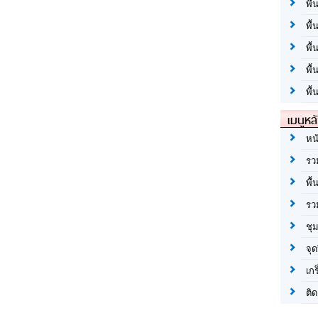
พื้
พื้
พื
พื
พื้
เมนูหล
หน
รว
พื้
รว
ชุ
จุด
เก
ติด