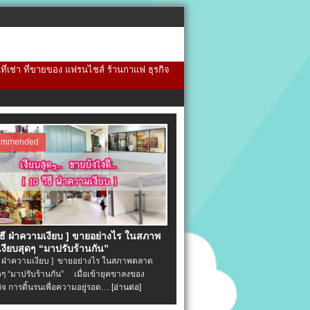
้นที่เช่า ที่ขายของ แฟรนไชส์ ร้านกาแฟ ธุรกิจ
ommended
วิธี ฝ่าความเงียบ ] ขายอย่างไร ในสภาพ
งียบสุดๆ “มาปรับร้านกัน”
ิธี ฝ่าความเงียบ ] ขายอย่างไร ในสภาพตลาด
ุดๆ “มาปรับร้านกัน” เมื่อเข้ายุคขาลงของ
ิจ การดิ้นรนเพื่อความอยู่รอด…
[อ่านต่อ]