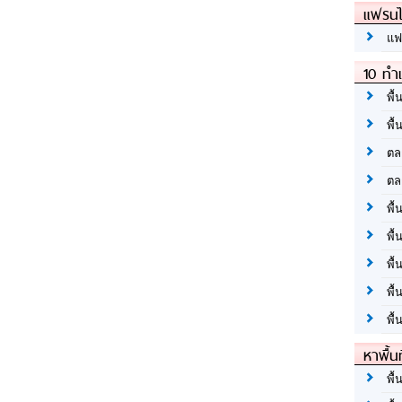
แฟรนไ
แฟ
10 ทำเ
พื้
พื้
ตล
ตล
พื้
พื้
พื้
พื้
พื้
หาพื้น
พื้