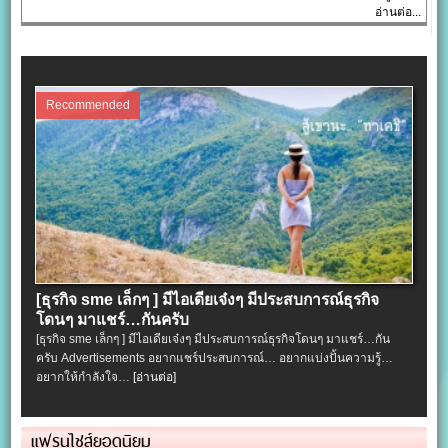
อ่านต่อ...
Recommended
[ธุรกิจ sme เล็กๆ ] มีไอเดียเจ๋งๆ มีประสบการณ์ธุรกิจ
โดนๆ มาแชร์…กันครับ
[ธุรกิจ sme เล็กๆ ] มีไอเดียเจ๋งๆ มีประสบการณ์ธุรกิจโดนๆ มาแชร์…กัน
ครับ Advertisements อยากแชร์ประสบการณ์… อยากแบ่งปั้นความรู้…
อยากให้กำลังใจ…
[อ่านต่อ]
แฟรนไชส์ยอดนิยม