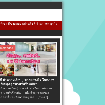
้นที่เช่า ที่ขายของ แฟรนไชส์ ร้านกาแฟ ธุรกิจ
ommended
วิธี ฝ่าความเงียบ ] ขายอย่างไร ในสภาพ
งียบสุดๆ “มาปรับร้านกัน”
ิธี ฝ่าความเงียบ ] ขายอย่างไร ในสภาพตลาด
ุดๆ “มาปรับร้านกัน” เมื่อเข้ายุคขาลงของ
ิจ การดิ้นรนเพื่อความอยู่รอด…
[อ่านต่อ]