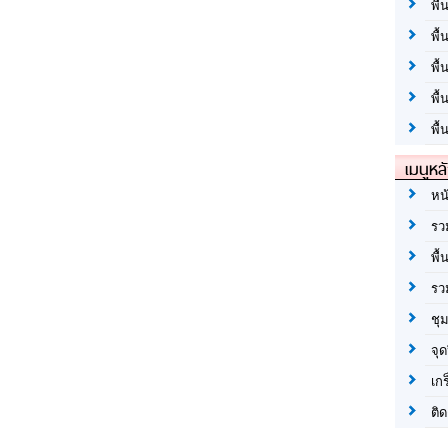
พื้
พื้
พื
พื
พื้
เมนูหล
หน
รว
พื้
รว
ชุ
จุด
เก
ติด