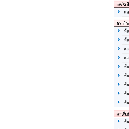
แฟรนไ
แฟ
10 ทำเ
พื้
พื้
ตล
ตล
พื้
พื้
พื้
พื้
พื้
หาพื้น
พื้