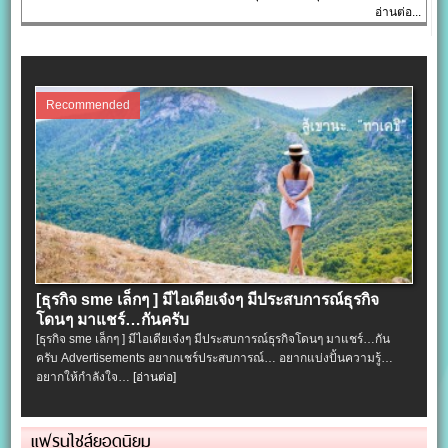
อ่านต่อ...
Recommended
[ธุรกิจ sme เล็กๆ ] มีไอเดียเจ๋งๆ มีประสบการณ์ธุรกิจ
โดนๆ มาแชร์…กันครับ
[ธุรกิจ sme เล็กๆ ] มีไอเดียเจ๋งๆ มีประสบการณ์ธุรกิจโดนๆ มาแชร์…กัน
ครับ Advertisements อยากแชร์ประสบการณ์… อยากแบ่งปั้นความรู้…
อยากให้กำลังใจ…
[อ่านต่อ]
แฟรนไชส์ยอดนิยม