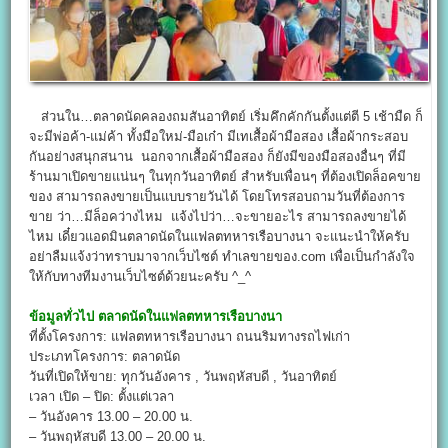
ส่วนใน…ตลาดนัดคลองถมสันอาทิตย์ เริ่มคึกคักกันตั้งแต่ตี 5 เช้ามืด ก็
จะมีพ่อค้า-แม่ค้า ทั้งมือใหม่-มือเก๋า มีเทเสื้อผ้ามือสอง เสื้อผ้ากระสอบ
กันอย่างสนุกสนาน นอกจากเสื้อผ้ามือสอง ก็ยังมีของมือสองอื่นๆ ที่มี
ร้านมาเปิดขายแน่นๆ ในทุกวันอาทิตย์ สำหรับเพื่อนๆ ที่ต้องเปิดล็อคขาย
ของ สามารถลงขายเป็นแบบรายวันได้ โดยโทรสอบถามวันที่ต้องการ
ขาย ว่า…มีล็อคว่างไหม แจ้งไปว่า…จะขายอะไร สามารถลงขายได้
ไหม เดี๋ยวแอดมินตลาดนัดในแฟลตทหารเรือบางนา จะแนะนำให้ครับ
อย่าลืมแจ้งว่าทราบมาจากเว็บไซต์ ทำเลขายของ.com เพื่อเป็นกำลังใจ
ให้กับทางทีมงานเว็บไซต์ด้วยนะครับ ^_^
ข้อมูลทั่วไป
ตลาดนัดในแฟลตทหารเรือบางนา
ที่ตั้งโครงการ: แฟลตทหารเรือบางนา ถนนริมทางรถไฟเก่า
ประเภทโครงการ: ตลาดนัด
วันที่เปิดให้ขาย: ทุกวันอังคาร , วันพฤหัสบดี , วันอาทิตย์
เวลา เปิด – ปิด: ตั้งแต่เวลา
– วันอังคาร 13.00 – 20.00 น.
– วันพฤหัสบดี 13.00 – 20.00 น.