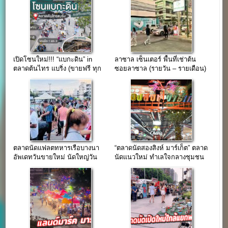
เปิดโซนใหม่!!! “แบกะดิน” in
ลาซาล เซ็นเตอร์ พื้นที่เช่าต้น
ตลาดต้นไทร แบริ่ง (ขายฟรี ทุก
ซอยลาซาล (รายวัน – รายเดือน)
วันศุกร์)
ตลาดนัดแฟลตทหารเรือบางนา
“ตลาดนัดสองสิงห์ มาร์เก็ต” ตลาด
อัพเดทวันขายใหม่ นัดใหญ่วัน
นัดแนวใหม่ ทำเลใจกลางชุมชน
อาทิตย์…
ซอยด่านสำโรง 41-43