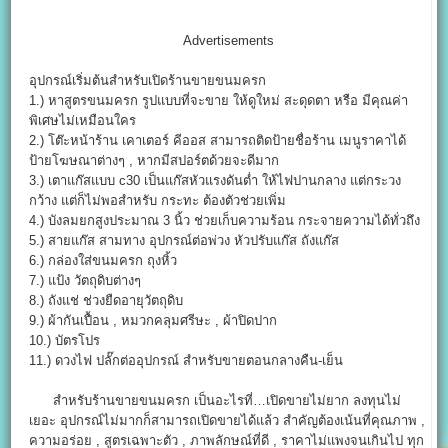
Advertisements
อุปกรณ์เริ่มต้นสำหรับเปิดร้านขายขนมครก
1.) หาสูตรขนมครก รูปแบบที่จะขาย ให้ดูใหม่ สะดุดตา หรือ มีคุณค่า
พิเศษไม่เหมือนใคร
2.) โต๊ะหน้าร้าน เคาเตอร์ คีออส สามารถติดป้ายชื่อร้าน เมนูราคาได้
ป้ายโฆษณาต่างๆ , หากมีสปอร์ตด้วยจะดีมาก
3.) เตาแก๊สแบบ c30 เป็นแก๊สหัวแรงดันต่ำ ให้ไฟปานกลาง แต่กระวง
กว้าง แต่ก็ไม่พอสำหรับ กระทะ ต้องตัวช่วยเพิ่ม
4.) บังลมยกสูงประมาณ 3 นิ้ว ช่วยเก็บความร้อน กระจายความได้ทั่วถึง
5.) สายแก๊ส สามทาง อุปกรณ์ต่อพ่วง หัวปรับแก๊ส ถังแก๊ส
6.) กล่องใส่ขนมครก ถุงหิ้ว
7.) แป้ง วัตถุดิบต่างๆ
8.) ถังแช่ ช่วงยืดอายุวัตถุดิบ
9.) ผ้ากันเปื้อน , หมวกคลุมศรีษะ , ผ้าปิดปาก
10.) บัตรโปร
11.) ดวงไฟ ปลั๊กต่ออุปกรณ์ สำหรับขายตอนกลางคืน-เย็น
สำหรับร้านขายขนมครก เป็นอะไรที่…เปิดขายไม่ยาก ลงทุนไม่
เยอะ อุปกรณ์ไม่มากก็สามารถเปิดขายได้แล้ว สำคัญต้องเน้นที่คุณภาพ ,
ความอร่อย , สูตรเฉพาะตัว , ภาพลักษณ์ที่ดี , ราคาไม่แพงจนเกินไป ทุก