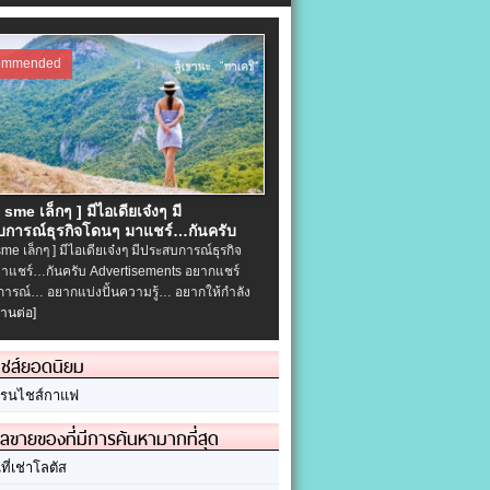
ommended
จ sme เล็กๆ ] มีไอเดียเจ๋งๆ มี
การณ์ธุรกิจโดนๆ มาแชร์…กันครับ
 sme เล็กๆ ] มีไอเดียเจ๋งๆ มีประสบการณ์ธุรกิจ
าแชร์…กันครับ Advertisements อยากแชร์
ารณ์… อยากแบ่งปั้นความรู้… อยากให้กำลัง
่านต่อ]
ชส์ยอดนิยม
รนไชส์กาแฟ
ลขายของที่มีการค้นหามากที่สุด
นที่เช่าโลตัส