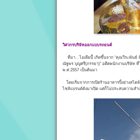
วิศวกรบริษัทออกแบบรถยนต์
ที่มา…ไอเดียนี้ เกิดขึ้นจาก “คุณวีระพันธ
ณัฐพร บุญศรี(ภรรยา)” อดีตพนักงานบริษัท ที่ไ
พ.ศ.2557 เป็นต้นมา
โดยเริ่มจากการเปิดร้านอาหารปิ้งย่างสไตล์
ไชส์แบรนด์ดังมาเปิด แต่ก็ไม่ประสบความสำเร็จ