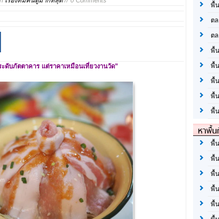
in
เรื่องที่มีคนดูมากที่สุด
// 0 Comments
พื้
ตล
ตล
พื้
พื้
ะดับภัตตาคาร แต่ราคาเหมือนเที่ยวงานวัด
”
พื้
พื้
พื้
หาพื้น
พื้
พื้
พื้
พื
พื