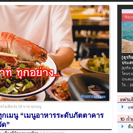
Rec
[ธุรกิ
ประสบ
[ธุรกิจ
โดนๆ ม
ประสบก
ใจ…
[อ
แฟรนไ
กิจไอเดียเจ๋ง 19 บาท ทุกเมนู
แฟ
 ทุกเมนู “เมนูอาหารระดับภัตตาคาร
10 ทำเ
ัด”
พื้