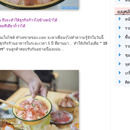
พื้
เมนูหล
หน
ถึงจะทำให้ธุรกิจก้าวไปข้างหน้าได้
ยทีเดียวก็ว่าได้
รว
พื้
านเว็บไซต์ ทำเลขายของ.com จะพาเพื่อนๆไปทำความรู้จักในวันนี้
ุรกิจร้านอาหารในระยะเวลา 5 ปี ที่ผ่านมา… ทำให้เกิดไอเดีย
“
19
รว
าร”
จนลูกค้าตอบรับกันอย่างเนื่องแน่น…
ชุ
จุด
เก
ติด