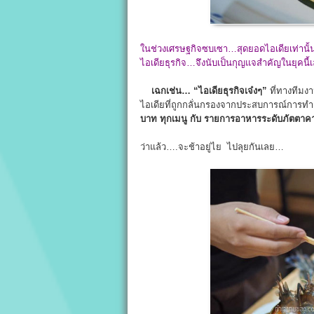
ในช่วงเศรษฐกิจซบเซา…สุดยอดไอเดียเท่านั้น 
ไอเดียธุรกิจ…จึงนับเป็นกุญแจสำคัญในยุคนี้เล
เฉกเช่น…
“ไอเดียธุรกิจเจ๋งๆ”
ที่ทางทีมง
ไอเดียที่ถูกกลั่นกรองจากประสบการณ์การทำธ
บาท ทุกเมนู กับ รายการอาหารระดับภัตตาค
ว่าแล้ว….จะช้าอยู่ไย ไปลุยกันเลย…