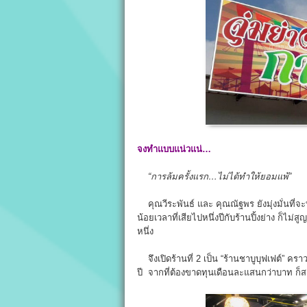
จงทำแบบแน่วแน่…
“การล้มครั้งแรก…ไม่ได้ทำให้ยอมแพ้”
คุณวีระพันธ์ และ คุณณัฐพร ยังมุ่งมั่นที่จะ
น้อยเวลาที่เสียไปหนึ่งปีกับร้านปิ้งย่าง ก็
หนึ่ง
จึงเปิดร้านที่ 2 เป็น “ร้านชาบูบุฟเฟต์” ครา
ปี จากที่ต้องขาดทุนเดือนละแสนกว่าบาท ก็