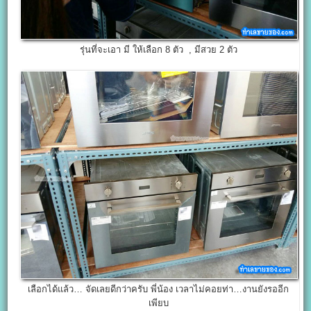
รุ่นที่จะเอา มี ให้เลือก 8 ตัว , มีสวย 2 ตัว
เลือกได้แล้ว… จัดเลยดีกว่าครับ พี่น้อง เวลาไม่คอยท่า…งานยังรออีก
เพียบ