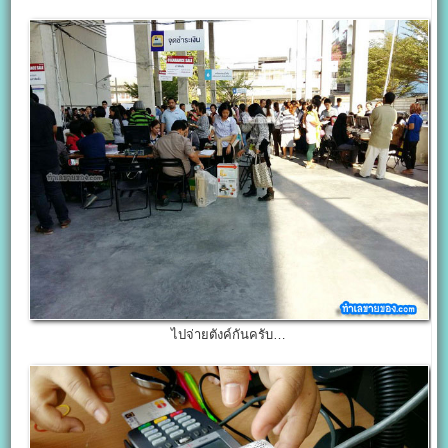
ไปจ่ายตังค์กันครับ…