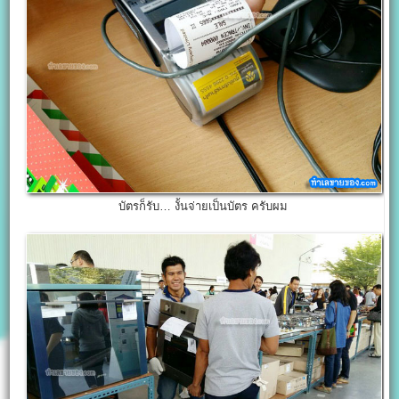
บัตรก็รับ… งั้นจ่ายเป็นบัตร ครับผม