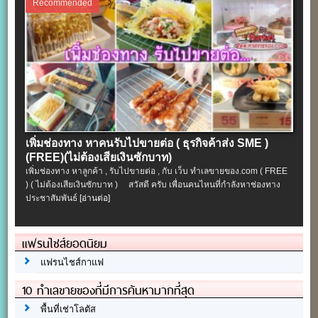
Recommended
เพิ่มช่องทาง หาคนรับไปขายต่อ ( ธุรกิจค้าส่ง SME )
(FREE)(ไม่ต้องเสียเงินซักบาท)
เพิ่มช่องทาง หาลูกค้า , รับไปขายต่อ , กับ เว็บ ทำเลขายของ.com ( FREE
) ( ไม่ต้องเสียเงินซักบาท ) สวัสดี ครับ เพื่อนคนไหนที่กำลังหาช่องทาง
ประชาสัมพันธ์
[อ่านต่อ]
แฟรนไชส์ยอดนิยม
แฟรนไชส์กาแฟ
10 ทำเลขายของที่มีการค้นหามากที่สุด
พื้นที่เช่าโลตัส