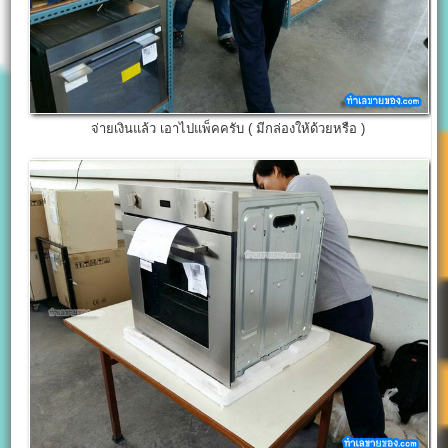
จ่ายเงินแล้ว เอาไปแพ็คครับ ( มีกล่องให้ด้วยหรือ )