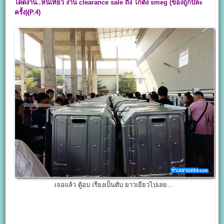
โดดงาน..หนีเที่ยว งาน clearance sale ถึง โกดัง smeg (ของถูกปีละ
ครั้ง)(P.4)
เจอแล้ว ตู้อบ เรียงเป็นตับ ยาวเยียวไปเลย…