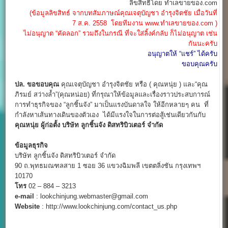
ลิขสิทธิ์โดย ทำเลขายของ.com
(ข้อมูลลิขสิทธ์ จากบทสัมภาษณ์คุณเจตุบัญชา อำรุงจิตชัย เมื่อวันที่
7 ส.ค. 2558 โดยทีมงาน www.ทำเลขายของ.com )
ไม่อนุญาต “คัดลอก” รวมถึงในกรณี ที่จะใส่ลิ้งค์กลับ ก็ไม่อนุญาต เช่น
กันนะครับ
อนุญาตให้ “แชร์” ได้ครับ
ขอบคุณครับ
ปล. ขอขอบคุณ
คุณเจตุบัญชา อำรุงจิตชัย หรือ ( คุณหนุ่ย ) และ“คุณ
ภิรมย์ สว่างล้ำ”(คุณหน่อย) ที่กรุณาให้ข้อมูลและเรื่องราวประสบการณ์
การทำธุรกิจของ “ลูกชิ้นจัง” มาเป็นแรงบันดาลใจ ให้อีกหลายๆ คน ที่
กำลังหาเส้นทางเดินของตัวเอง ได้มีแรงใจในการต่อสู้เช่นเดียวกันกับ
คุณหนุ่ย ผู้ก่อตั้ง บริษัท ลูกชิ้นจัง ดิสทริบิวเตอร์ จำกัด
ข้อมูลธุรกิจ
บริษัท ลูกชิ้นจัง ดิสทริบิวเตอร์ จำกัด
90 ถ.พุทธมณฑลสาย 1 ซอย 36 แขวงฉิมพลี เขตตลิ่งชัน กรุงเทพฯ
10170
โทร
02 – 884 – 3213
e-mail
: lookchinjung.webmaster@gmail.com
Website
: http://www.lookchinjung.com/contact_us.php