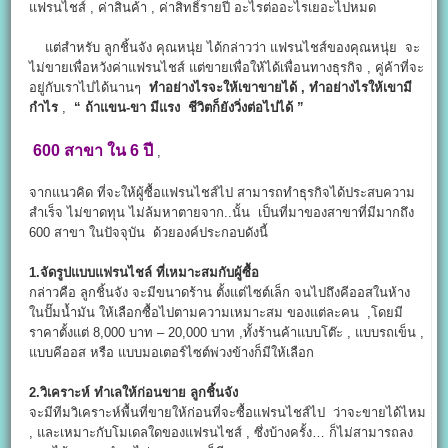
แฟรนไชส์ , ค่าสินค้า , ค่าสิทธิ์รายปี อะไรต่ออะไรเยอะไปหมด
แต่สำหรับ ลูกชิ้นจัง คุณหนุ่ย ได้กล่าวว่า แฟรนไชส์ของคุณหนุ่ย จะ
ไม่ขายเพื่อหวังค่าแฟรนไชส์ แต่ขายเพื่อให้ได้เพื่อนทางธุรกิจ , คู่ค้าที่จะ
อยู่กับเราไปได้นานๆ
ทำอย่างไรจะให้เขาขายได้ , ทำอย่างไรให้เขามี
กำไร
,
“ ถ้าแขน-ขา มีแรง ชีวิตก็ยังวิ่งต่อไปได้ ”
600 สาขา ใน 6 ปี
,
จากแนวคิด ที่จะให้ผู้ซื้อแฟรนไชส์ไป สามารถทำธุรกิจได้ประสบความ
สำเร็จ ไม่ขาดทุน ไม่ล้มหาตายจาก..นั้น เป็นที่มาของสาขาที่มีมากถึง
600 สาขา ในปัจจุบัน ด้วยองค์ประกอบดังนี้
1.จัดรูปแบบแฟรนไชล์ ที่เหมาะสมกับผู้ซื้อ
กล่าวคือ ลูกชิ้นจัง จะมีขนาดร้าน ตั้งแต่ไซต์เล็ก จนไปถึงคีออสในห้าง
ในปั๊มน้ำมัน ให้เลือกซื้อไปตามความเหมาะสม ของแต่ละคน ,โดยมี
ราคาตั้งแต่ 8,000 บาท – 20,000 บาท ,ทั้งร้านค้าแบบโต๊ะ , แบบรถเข็น ,
แบบคีออส หรือ แบบมอเตอร์ไซต์พ่วงข้างก็มีให้เลือก
2.วิเคราะห์ ทำเลให้ก่อนขาย ลูกชิ้นจัง
จะมีทีมวิเคราะห์พื้นที่ขายให้ก่อนที่จะซื้อแฟรนไชส์ไป ว่าจะขายได้ไหม
, และเหมาะกับโมเดลใดของแฟรนไชส์ , ซึ่งบ้างครั้ง… ก็ไม่สามารถลง