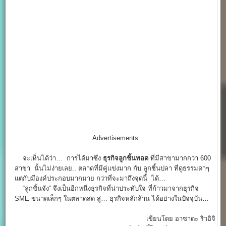
Advertisements
จะเห็นได้ว่า… การได้มาซึ่ง
ธุรกิจ
ลูกชิ้นทอด
ที่มีสาขามากกว่า 600
สาขา นั้นไม่ง่ายเลย.. ตลาดที่มีคู่แข่งมาก กับ ลูกชิ้นปลา ที่ดูธรรมดาๆ
แต่กับมีองค์ประกอบมากมาย กว่าที่จะมาถึงจุดนี้ ได้…
“ลูกชิ้นจัง” จึงเป็นอีกหนึ่งธุรกิจที่น่าประทับใจ ที่ก้าวมาจากธุรกิจ
SME ขนาดเล็กๆ ในตลาดสด สู่… ธุรกิจหลักล้าน ได้อย่างในปัจจุบัน…
เขียนโดย อาซาดะ ริวอิจิ