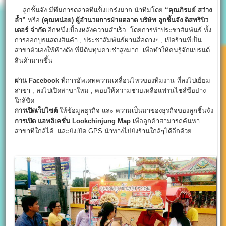
ลูกชิ้นจัง มีทีมการตลาดที่แข็งแกร่งมาก นำทีมโดย
“คุณภิรมย์ สว่าง
ล้ำ”
หรือ
(คุณหน่อย)
ผู้อำนวยการฝ่ายตลาด บริษัท ลูกชิ้นจัง ดิสทริบิว
เตอร์ จำกัด
อีกหนึ่งเบื้องหลังความสำเร็จ โดยการทำประชาสัมพันธ์ ทั้ง
การออกบูธแสดงสินค้า , ประชาสัมพันธ์ผ่านสื่อต่างๆ , เปิดร้านที่เป็น
สาขาตัวเองให้ห้างดัง ที่มีต้นทุนค่าเช่าสูงมาก เพื่อทำให้คนรู้จักแบรนด์
สินค้ามากขึ้น
ผ่าน Facebook
ที่การอัพเดทความเคลื่อนไหวของทีมงาน ที่ลงไปเยี่ยม
สาขา , ลงไปเปิดสาขาใหม่ , คอยให้ความช่วยเหลือแฟรนไชส์ซีอย่าง
ใกล้ชิด
การเปิดเว็บไซต์
ให้ข้อมูลธุรกิจ และ ความเป็นมาของธุรกิจของลูกชิ้นจัง
การเปิด แอพลิเคชั่น
Lookchinjung Map
เพื่อลูกค้าสามารถค้นหา
สาขาที่ใกล้ได้ และยังเปิด GPS นำทางไปยังร้านใกล้ๆได้อีกด้วย