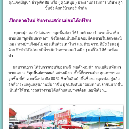
คุณเจตุบัญชา อำรุงจิตชัย หรือ ( คุณหนุ่ย ) ประธานกรรมการ บริษัท ลูก
ชิ้นจัง ดิสทริบิวเตอร์ จำกัด
เปิดตลาดใหม่ จับกระแสก่อนย่อมได้เปรียบ
คุณหนุ่ย ลองไปเสนอขายลูกชิ้นปลา ให้ร้านค้าและร้านรถเข็น เพื่อ
ขายเป็น “ลูกชิ้นปลาทอด” ซึ่งในตอนนั้นยังไม่คอยมีคนขายในลักษณะนี้
เลย ( ทางบ้านจึงยังไม่ค่อยเห็นด้วยเท่าไหร่ และด้วยความที่ยังเรียนอยู่
ด้วย จึงทำให้ไม่ค่อยมีน้ำหนักในการเสนอไอเดีย ) แต่ก็ไม่ได้ห้ามที่จะ
ทำ…
ผลปรากฏว่า ได้รับการตอบรับอย่างดี พ่อค้า-แม่ค้า ต่างเปลี่ยนหันมา
ขายเฉพาะ
“ลูกชิ้นปลาทอด”
อย่างเดียว ทั้งนี้ก็เพราะด้วยคุณภาพของ
ลูกชิ้น ที่ทำจากเนื้อปลาถึง 80 % ซึ่งเป็นสินค้าขึ้นชื่อของคุณพ่ออยู่แล้ว
อีกทั้งกระแสดูแลสุขภาพมีมากขึ้น ผู้คนจึงหันมานิยมทานปลากันมากขึ้น
นั่นทำให้สามารถสร้างรายได้หลักแสนบาท/เดือน เลยทีเดียว…