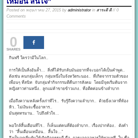
เหมือน สิ้นใจ”
Posted on
พฤษภาคม 27, 2015
by
administrator
in
สาระดี ดี
// 0
Comments
0
SHARES
กินฟรี ใครว่ามีในโลก..
การให้เป็นสิ่งอันล้ำ… สิ่งที่ได้รับกลับมันอยากที่จะบอกได้เป็นคำพูด..
ดังเช่น คนกลุ่มเล็กๆ กลุ่มหนึ่งในจังหวัดระนอง.. ที่เกิดจากรวมตัวของ
เพื่อนๆ ที่สนิท จับกลุ่มทำกิจกรรมดีคืนการสังคม โดยมีจุดเริ่มต้นจาก
หญิงสาวท่านหนึ่ง.. ลูกแม่ค้าขายข้าวแกง.. ที่อดีตค่อนข้างลำบาก
เมื่อถึงความหลังครั้งเก่าทีไร.. รับรู้ถึงความลำบาก.. ด้วยยิ่งเวลาที่ท้อง
หิว.. ไม่เงินจะซื้ออาหาร..
มันสุดทรมาน.. ไปถึงหัวใจ…
พอใกล้สิ้นเดือนทีไร.. ก็เห็นแต่คนที่ต้องลำบาก.. เรื่องปากท้อง.. ดังคำ
ว่า “สิ้นเดือนเหมือน.. สิ้นใจ…”
จึงเป็นจุดเริ่มต้นให้เกิดกิจกรรมดี คือ การแจกอาหารให้ทานฟรี ใน ชื่อ